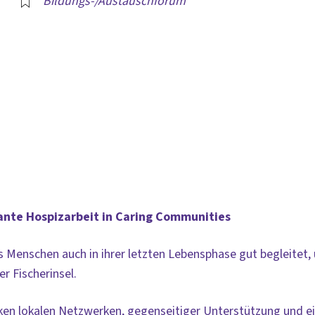
Bildungs-/Austauschforum
der
iCalendar
Off
ante Hospizarbeit in Caring Communities
 Menschen auch in ihrer letzten Lebensphase gut begleitet,
r Fischerinsel.
rken lokalen Netzwerken, gegenseitiger Unterstützung und 